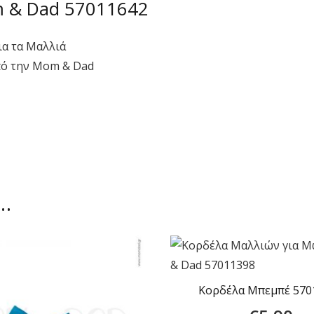
m & Dad 57011642
ια τα Μαλλιά
πό την Mom & Dad
ι…
Κορδέλα Μπεμπέ 570