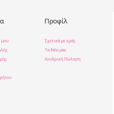
α
Προφίλ
 μου
Σχετικά με εμάς
ολής
Τα Νέα μας
μής
Χονδρική Πώληση
ρρήτου