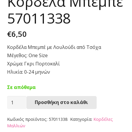
Κορδέλα Μπεμπέ
57011338
€
6,50
Κορδέλα Μπεμπέ με Λουλούδι από Τσόχα
Μέγεθος: One Size
Χρώμα: Γκρι Πορτοκαλί
Ηλικία: 0-24 μηνών
Σε απόθεμα
Κορδέλα
Προσθήκη στο καλάθι
Μπεμπέ
57011338
Κωδικός προϊόντος:
57011338
Κατηγορία:
Κορδέλες
ποσότητα
Μαλλιών