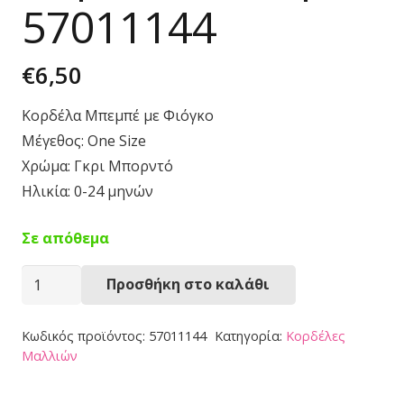
57011144
€
6,50
Κορδέλα Μπεμπέ με Φιόγκο
Μέγεθος: One Size
Χρώμα: Γκρι Μπορντό
Ηλικία: 0-24 μηνών
Σε απόθεμα
Κορδέλα
Προσθήκη στο καλάθι
Μπεμπέ
57011144
Κωδικός προϊόντος:
57011144
Κατηγορία:
Κορδέλες
ποσότητα
Μαλλιών