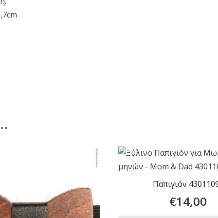
ή.
0,7cm
ι…
Παπιγιόν 430110
€
14,00