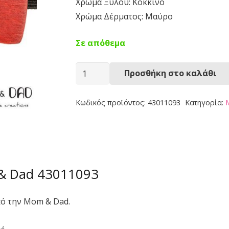
Χρώμα Ξύλου: Κόκκινο
Χρώμα Δέρματος: Μαύρο
Σε απόθεμα
Παπιγιόν
Προσθήκη στο καλάθι
43011093
ποσότητα
Κωδικός προϊόντος:
43011093
Κατηγορία:
& Dad 43011093
πό την Mom & Dad.