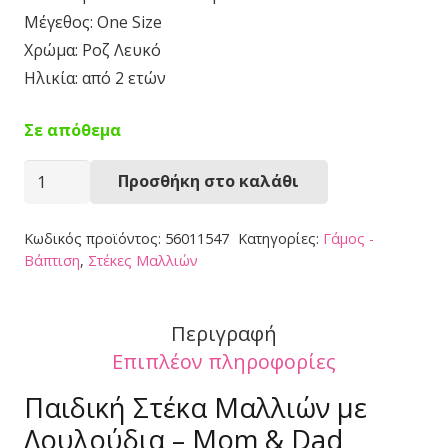
Μέγεθος: One Size
Χρώμα: Ροζ Λευκό
Ηλικία: από 2 ετών
Σε απόθεμα
Στέκα
Προσθήκη στο καλάθι
Μαλλιών
56011547
Κωδικός προϊόντος:
56011547
Κατηγορίες:
Γάμος -
ποσότητα
Βάπτιση
,
Στέκες Μαλλιών
Περιγραφή
Επιπλέον πληροφορίες
Παιδική Στέκα Μαλλιών με
Λουλούδια – Mom & Dad