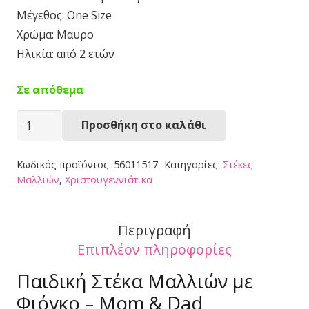
Μέγεθος: One Size
Χρώμα: Μαυρο
Ηλικία: από 2 ετών
Σε απόθεμα
Στέκα
Προσθήκη στο καλάθι
Μαλλιών
56011517
Κωδικός προϊόντος:
56011517
Κατηγορίες:
Στέκες
ποσότητα
Μαλλιών
,
Χριστουγεννιάτικα
Περιγραφή
Επιπλέον πληροφορίες
Παιδική Στέκα Μαλλιών με
Φιόγκο – Mom & Dad