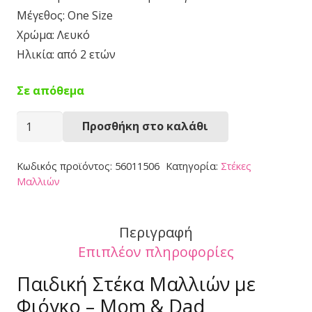
Μέγεθος: One Size
Χρώμα: Λευκό
Ηλικία: από 2 ετών
Σε απόθεμα
Στέκα
Προσθήκη στο καλάθι
Μαλλιών
56011506
Κωδικός προϊόντος:
56011506
Κατηγορία:
Στέκες
ποσότητα
Μαλλιών
Περιγραφή
Επιπλέον πληροφορίες
Παιδική Στέκα Μαλλιών με
Φιόγκο – Mom & Dad