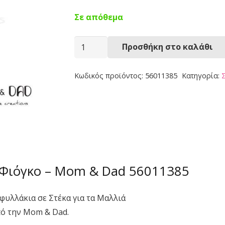
Σε απόθεμα
Στέκα
Προσθήκη στο καλάθι
Μαλλιών
56011385
Κωδικός προϊόντος:
56011385
Κατηγορία:
ποσότητα
 Φιόγκο – Mom & Dad 56011385
φυλλάκια σε Στέκα για τα Μαλλιά
πό την Mom & Dad.