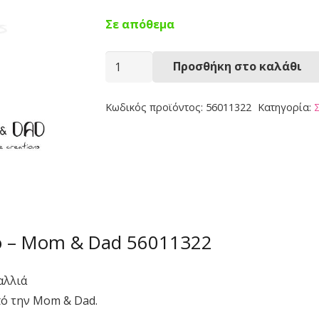
Σε απόθεμα
Στέκα
Προσθήκη στο καλάθι
Μαλλιών
56011322
Κωδικός προϊόντος:
56011322
Κατηγορία:
ποσότητα
ο – Mom & Dad 56011322
αλλιά
πό την Mom & Dad.