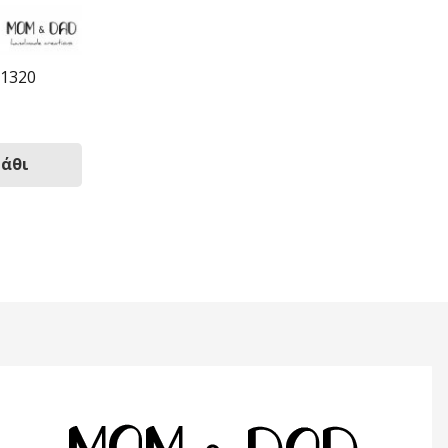
11320
λάθι