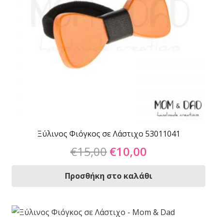
Ξύλινος Φιόγκος σε Λάστιχο 53011041
Original
Η
€
15,00
€
10,00
price
τρέχουσα
was:
τιμή
Προσθήκη στο καλάθι
€15,00.
είναι:
€10,00.