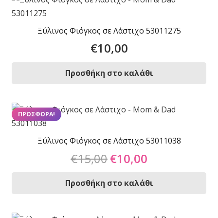
Ξύλινος Φιόγκος σε Λάστιχο 53011275
€
10,00
Προσθήκη στο καλάθι
ΠΡΟΣΦΟΡΆ!
Ξύλινος Φιόγκος σε Λάστιχο 53011038
Original
Η
€
15,00
€
10,00
price
τρέχουσα
was:
τιμή
Προσθήκη στο καλάθι
€15,00.
είναι:
€10,00.