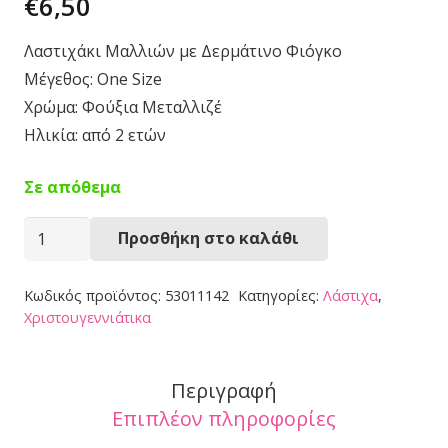
€
6,50
Λαστιχάκι Μαλλιών με Δερμάτινο Φιόγκο
Μέγεθος: One Size
Χρώμα: Φούξια Μεταλλιζέ
Ηλικία: από 2 ετών
Σε απόθεμα
Λαστιχάκι
Προσθήκη στο καλάθι
Μαλλιών
53011142
Κωδικός προϊόντος:
53011142
Κατηγορίες:
Λάστιχα
,
ποσότητα
Χριστουγεννιάτικα
Περιγραφή
Επιπλέον πληροφορίες