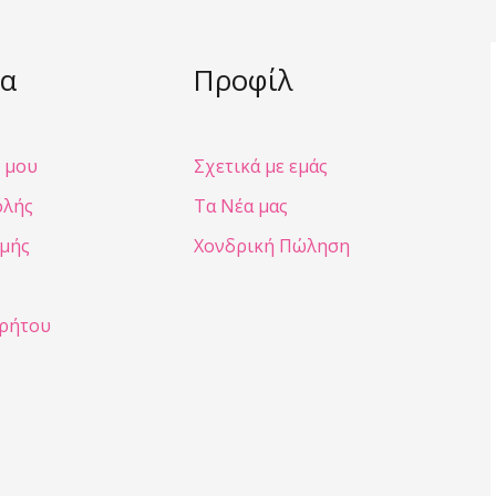
α
Προφίλ
 μου
Σχετικά με εμάς
ολής
Τα Νέα μας
μής
Χονδρική Πώληση
ρρήτου