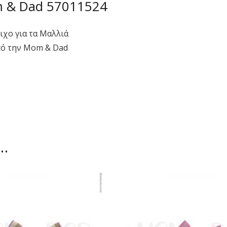
m & Dad 57011524
χο για τα Μαλλιά
πό την Mom & Dad
ι…