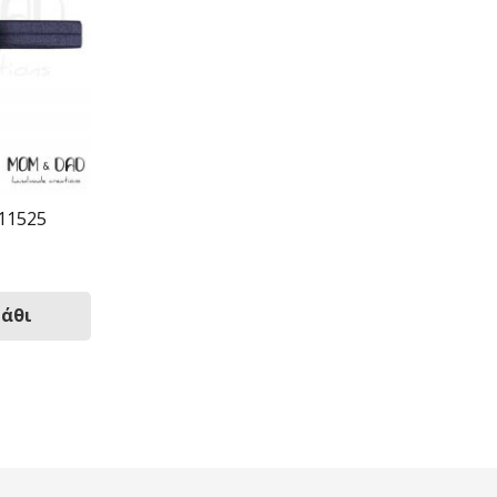
11525
λάθι