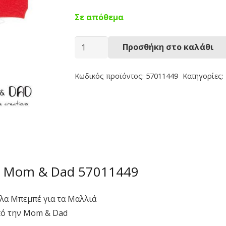
Σε απόθεμα
Κορδέλα
Προσθήκη στο καλάθι
Μπεμπέ
57011449
Κωδικός προϊόντος:
57011449
Κατηγορίες:
ποσότητα
– Mom & Dad 57011449
λα Μπεμπέ για τα Μαλλιά
πό την Mom & Dad