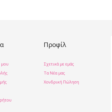
α
Προφίλ
 μου
Σχετικά με εμάς
ολής
Τα Νέα μας
μής
Χονδρική Πώληση
ρρήτου