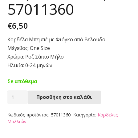
57011360
€
6,50
Κορδέλα Μπεμπέ με Φιόγκο από Βελούδο
Μέγεθος: One Size
Χρώμα: Ροζ Σάπιο Μήλο
Ηλικία: 0-24 μηνών
Σε απόθεμα
Κορδέλα
Προσθήκη στο καλάθι
Μπεμπέ
57011360
Κωδικός προϊόντος:
57011360
Κατηγορία:
Κορδέλες
ποσότητα
Μαλλιών