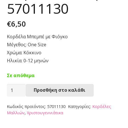
57011130
€
6,50
Κορδέλα Μπεμπέ με Φιόγκο
Μέγεθος: One Size
Χρώμα: Κόκκινο
Ηλικία: 0-12 μηνών
Σε απόθεμα
Κορδέλα
Προσθήκη στο καλάθι
Μπεμπέ
57011130
Κωδικός προϊόντος:
57011130
Κατηγορίες:
Κορδέλες
ποσότητα
Μαλλιών
,
Χριστουγεννιάτικα